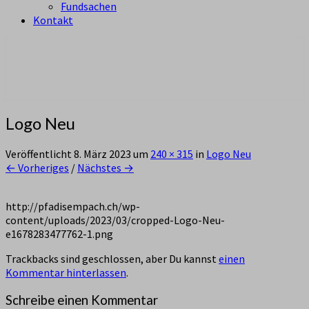
Fundsachen
Kontakt
aus Zürich Altstetten
Pfadi Sempach
Logo Neu
Veröffentlicht
8. März 2023
um
240 × 315
in
Logo Neu
← Vorheriges
/
Nächstes →
http://pfadisempach.ch/wp-
content/uploads/2023/03/cropped-Logo-Neu-
e1678283477762-1.png
Trackbacks sind geschlossen, aber Du kannst
einen
Kommentar hinterlassen
.
Schreibe einen Kommentar