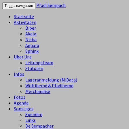
Pfadi Sempach
Toggle navigation
Startseite
Aktivitäten
Biber
Akela
Nisha
Aguara
Sphinx
Über Uns
Leitungsteam
Statuten
Infos
Lageranmeldung (MiData)
Wölfihemd & Pfadihemd
Merchandise
Fotos
Agenda
Sonstiges
Spenden
Links
De Sempacher