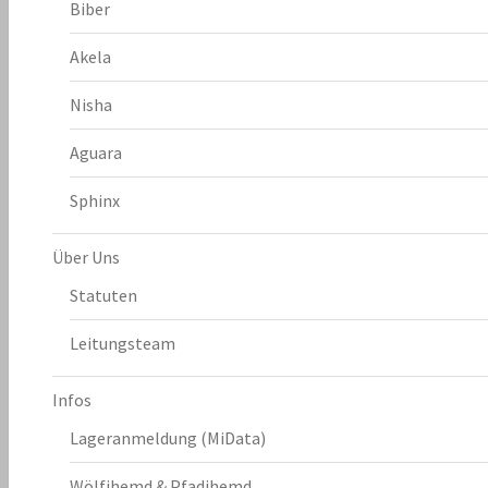
Biber
Akela
Nisha
Aguara
Sphinx
Über Uns
Statuten
Leitungsteam
Infos
Lageranmeldung (MiData)
Wölfihemd & Pfadihemd