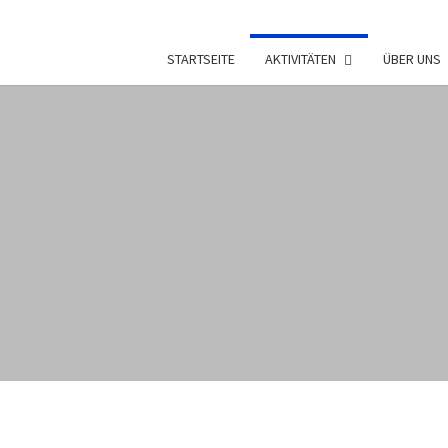
STARTSEITE
AKTIVITÄTEN
ÜBER UNS
PFA
Aus
Zürich
Altstetten
SEMP
A