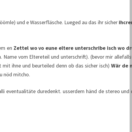
röömle) und e Wasserfläsche. Lueged au das ihr sicher
ihcr
dem en
Zettel wo vo eune eltere unterschribe isch wo dr
 Name vom Eltereteil und unterschrift). (bevor mir allefall
mit ihne und beurteiled denn ob das sicher isch)
Wär de 
au nöd mitcho.
 alli eventualitäte duredenkt. usserdem händ de stereo und 