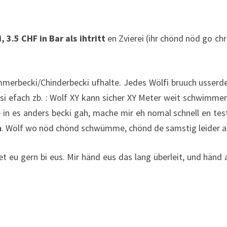
i,
3.5 CHF in Bar als ihtritt
en Zvierei (ihr chönd nöd go ch
mmerbecki/Chinderbecki ufhalte. Jedes Wölfi bruuch usser
 si efach zb. : Wolf XY kann sicher XY Meter weit schwimmen.
es anders becki gah, mache mir eh nomal schnell en test 
h
. Wölf wo nöd chönd schwümme, chönd de samstig leider 
det eu gern bi eus. Mir händ eus das lang überleit, und händ