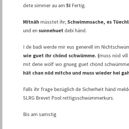
dete simmer au am
5i
Fertig.
Mitnäh
müsstet ihr;
Schwimmsache,
es Tüechl
und en
sunnehuet
debi händ.
I de badi werde mir eus generell im Nichtschwü
wie guet ihr chönd schwümme. (
muss nöd vill
mit dene wölf wo gnueg guet chönd schwümme in 
hät chan nöd mitcho und muss wieder hei ga
Falls ihr frage bezüglich de Sicherheit händ mel
SLRG Brevet Pool rettigsschwümmerkurs.
Bis am samstig