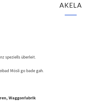
AKELA
K
E
L
A
z speziells überleit.
eibad Mösli go bade gah.
eren, Waggonfabrik