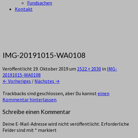
Fundsachen
Kontakt
aus Zürich Altstetten
Pfadi Sempach
IMG-20191015-WA0108
Veröffentlicht
19. Oktober 2019
um
1522 × 2030
in
IMG-
20191015-WA0108
← Vorheriges
/
Nächstes →
Trackbacks sind geschlossen, aber Du kannst
einen
Kommentar hinterlassen
.
Schreibe einen Kommentar
Deine E-Mail-Adresse wird nicht veröffentlicht.
Erforderliche
Felder sind mit
*
markiert