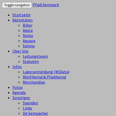
Pfadi Sempach
Toggle navigation
Startseite
Aktivitäten
Biber
Akela
Nisha
Aguara
Sphinx
Über Uns
Leitungsteam
Statuten
Infos
Lageranmeldung (MiData)
Wölfihemd & Pfadihemd
Merchandise
Fotos
Agenda
Sonstiges
Spenden
Links
De Sempacher