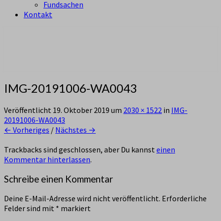
Fundsachen
Kontakt
aus Zürich Altstetten
Pfadi Sempach
IMG-20191006-WA0043
Veröffentlicht
19. Oktober 2019
um
2030 × 1522
in
IMG-
20191006-WA0043
← Vorheriges
/
Nächstes →
Trackbacks sind geschlossen, aber Du kannst
einen
Kommentar hinterlassen
.
Schreibe einen Kommentar
Deine E-Mail-Adresse wird nicht veröffentlicht.
Erforderliche
Felder sind mit
*
markiert