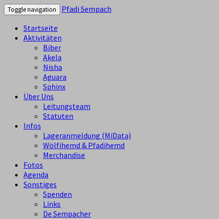
Pfadi Sempach
Toggle navigation
Startseite
Aktivitäten
Biber
Akela
Nisha
Aguara
Sphinx
Über Uns
Leitungsteam
Statuten
Infos
Lageranmeldung (MiData)
Wölfihemd & Pfadihemd
Merchandise
Fotos
Agenda
Sonstiges
Spenden
Links
De Sempacher