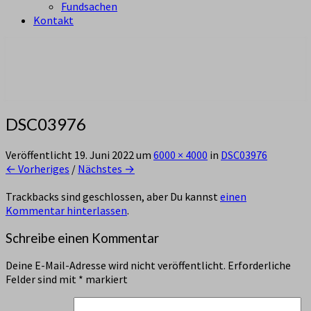
Fundsachen
Kontakt
aus Zürich Altstetten
Pfadi Sempach
DSC03976
Veröffentlicht
19. Juni 2022
um
6000 × 4000
in
DSC03976
← Vorheriges
/
Nächstes →
Trackbacks sind geschlossen, aber Du kannst
einen
Kommentar hinterlassen
.
Schreibe einen Kommentar
Deine E-Mail-Adresse wird nicht veröffentlicht.
Erforderliche
Felder sind mit
*
markiert