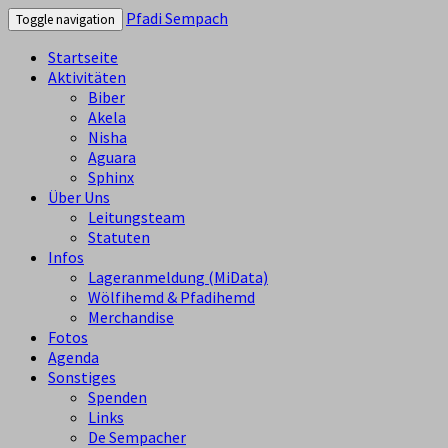
Pfadi Sempach
Toggle navigation
Startseite
Aktivitäten
Biber
Akela
Nisha
Aguara
Sphinx
Über Uns
Leitungsteam
Statuten
Infos
Lageranmeldung (MiData)
Wölfihemd & Pfadihemd
Merchandise
Fotos
Agenda
Sonstiges
Spenden
Links
De Sempacher