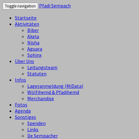
Pfadi Sempach
Toggle navigation
Startseite
Aktivitäten
Biber
Akela
Nisha
Aguara
Sphinx
Über Uns
Leitungsteam
Statuten
Infos
Lageranmeldung (MiData)
Wölfihemd & Pfadihemd
Merchandise
Fotos
Agenda
Sonstiges
Spenden
Links
De Sempacher