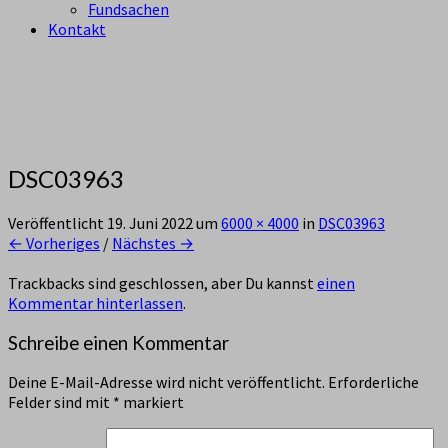
Fundsachen
Kontakt
aus Zürich Altstetten
Pfadi Sempach
DSC03963
Veröffentlicht
19. Juni 2022
um
6000 × 4000
in
DSC03963
← Vorheriges
/
Nächstes →
Trackbacks sind geschlossen, aber Du kannst
einen
Kommentar hinterlassen
.
Schreibe einen Kommentar
Deine E-Mail-Adresse wird nicht veröffentlicht.
Erforderliche
Felder sind mit
*
markiert