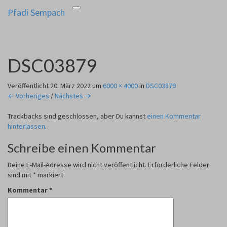
Pfadi Sempach
Toggle
Pfadi Sempach
aus Zürich Altstetten
navigation
DSC03879
Veröffentlicht
20. März 2022
um
6000 × 4000
in
DSC03879
← Vorheriges
/
Nächstes →
Trackbacks sind geschlossen, aber Du kannst
einen Kommentar
hinterlassen
.
Schreibe einen Kommentar
Deine E-Mail-Adresse wird nicht veröffentlicht.
Erforderliche Felder
sind mit
*
markiert
Kommentar
*