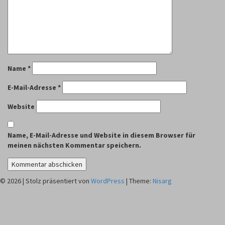
Name
*
E-Mail-Adresse
*
Website
Name, E-Mail-Adresse und Website in diesem Browser für
meinen nächsten Kommentar speichern.
© 2026
|
Stolz präsentiert von
WordPress
|
Theme:
Nisarg