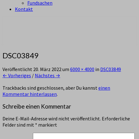
Fundsachen
Kontakt
aus Zürich Altstetten
Pfadi Sempach
DSC03849
Veröffentlicht
20. März 2022
um
6000 × 4000
in
DSC03849
← Vorheriges
/
Nächstes →
Trackbacks sind geschlossen, aber Du kannst
einen
Kommentar hinterlassen
.
Schreibe einen Kommentar
Deine E-Mail-Adresse wird nicht veröffentlicht.
Erforderliche
Felder sind mit
*
markiert