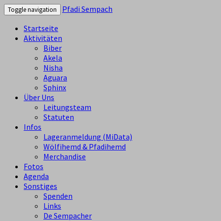
Pfadi Sempach
Toggle navigation
Startseite
Aktivitäten
Biber
Akela
Nisha
Aguara
Sphinx
Über Uns
Leitungsteam
Statuten
Infos
Lageranmeldung (MiData)
Wölfihemd & Pfadihemd
Merchandise
Fotos
Agenda
Sonstiges
Spenden
Links
De Sempacher