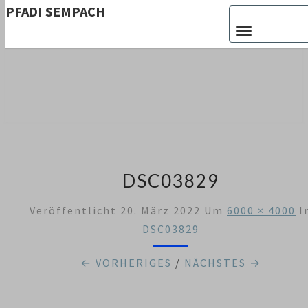
PFADI SEMPACH
Toggle navigat
PFADI
Aus Zürich
Altstetten
SEMPACH
DSC03829
Veröffentlicht
20. März 2022
Um
6000 × 4000
I
DSC03829
← VORHERIGES
/
NÄCHSTES →