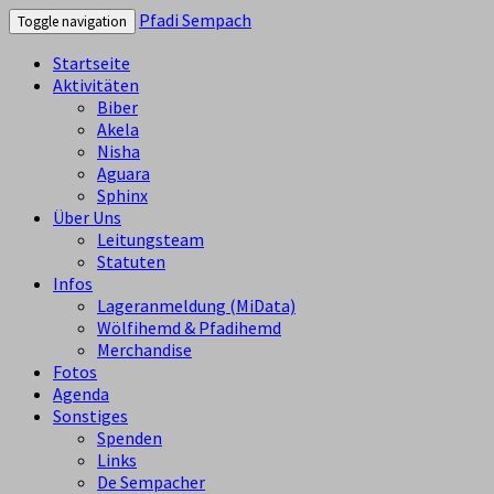
Pfadi Sempach
Toggle navigation
Startseite
Aktivitäten
Biber
Akela
Nisha
Aguara
Sphinx
Über Uns
Leitungsteam
Statuten
Infos
Lageranmeldung (MiData)
Wölfihemd & Pfadihemd
Merchandise
Fotos
Agenda
Sonstiges
Spenden
Links
De Sempacher