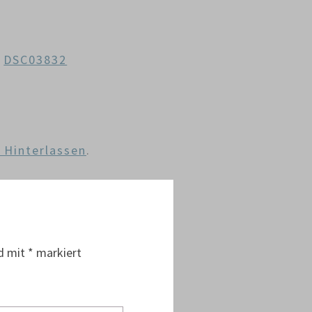
n
DSC03832
Hinterlassen
.
nd mit
*
markiert