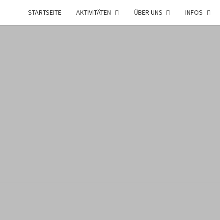
STARTSEITE
AKTIVITÄTEN
ÜBER UNS
INFOS
PFA
Aus
Zürich
Altstetten
SEMP