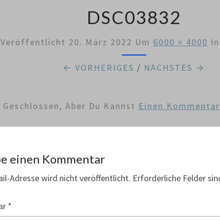
DSC03832
Veröffentlicht
20. März 2022
Um
6000 × 4000
I
← VORHERIGES
/
NÄCHSTES →
d Geschlossen, Aber Du Kannst
Einen Kommentar 
be einen Kommentar
il-Adresse wird nicht veröffentlicht.
Erforderliche Felder si
ar
*