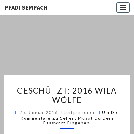
PFADI SEMPACH
Togg
navig
PFADI
Aus Zürich
Altstetten
SEMPACH
GESCHÜTZT:
GESCHÜTZT: 2016 WILA
2016
WÖLFE
WILA
WÖLFE
Kommentare
25. Januar 2016
Leitpersonen
Um Die
Kommentare Zu Sehen, Musst Du Dein
Passwort Eingeben.