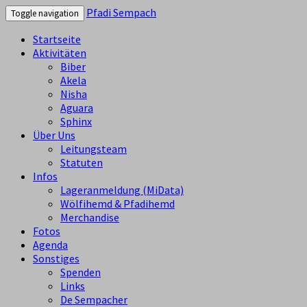
Pfadi Sempach
Toggle navigation
Startseite
Aktivitäten
Biber
Akela
Nisha
Aguara
Sphinx
Über Uns
Leitungsteam
Statuten
Infos
Lageranmeldung (MiData)
Wölfihemd & Pfadihemd
Merchandise
Fotos
Agenda
Sonstiges
Spenden
Links
De Sempacher