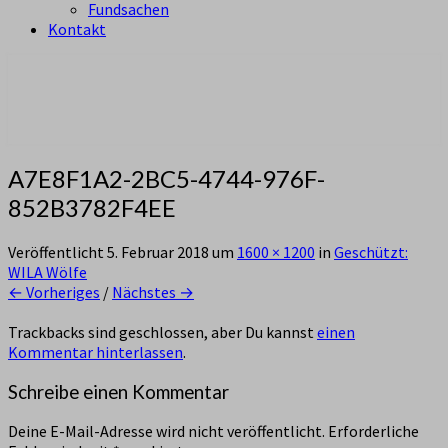
Fundsachen
Kontakt
aus Zürich Altstetten
Pfadi Sempach
A7E8F1A2-2BC5-4744-976F-
852B3782F4EE
Veröffentlicht
5. Februar 2018
um
1600 × 1200
in
Geschützt:
WILA Wölfe
← Vorheriges
/
Nächstes →
Trackbacks sind geschlossen, aber Du kannst
einen
Kommentar hinterlassen
.
Schreibe einen Kommentar
Deine E-Mail-Adresse wird nicht veröffentlicht.
Erforderliche