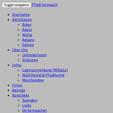
Pfadi Sempach
Toggle navigation
Startseite
Aktivitäten
Biber
Akela
Nisha
Aguara
Sphinx
Über Uns
Leitungsteam
Statuten
Infos
Lageranmeldung (MiData)
Wölfihemd & Pfadihemd
Merchandise
Fotos
Agenda
Sonstiges
Spenden
Links
De Sempacher