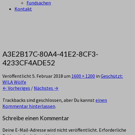
Fundsachen
Kontakt
aus Zürich Altstetten
Pfadi Sempach
A3E2B17C-80A4-41E2-8CF3-
4233CF4ADE52
Veröffentlicht
5. Februar 2018
um
1600 × 1200
in
Geschützt:
WILA Wölfe
← Vorheriges
/
Nächstes →
Trackbacks sind geschlossen, aber Du kannst
einen
Kommentar hinterlassen
.
Schreibe einen Kommentar
Deine E-Mail-Adresse wird nicht veröffentlicht.
Erforderliche