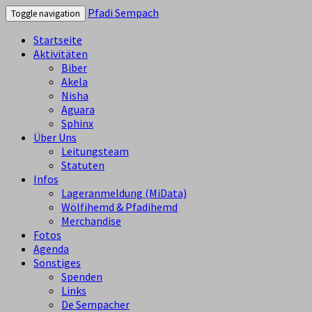
Pfadi Sempach
Toggle navigation
Startseite
Aktivitäten
Biber
Akela
Nisha
Aguara
Sphinx
Über Uns
Leitungsteam
Statuten
Infos
Lageranmeldung (MiData)
Wölfihemd & Pfadihemd
Merchandise
Fotos
Agenda
Sonstiges
Spenden
Links
De Sempacher