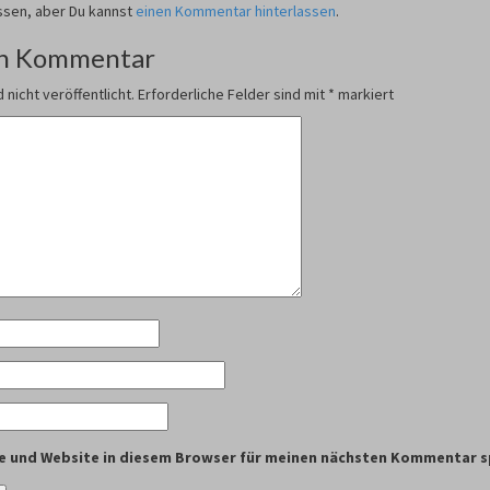
ssen, aber Du kannst
einen Kommentar hinterlassen
.
en Kommentar
 nicht veröffentlicht.
Erforderliche Felder sind mit
*
markiert
e und Website in diesem Browser für meinen nächsten Kommentar s