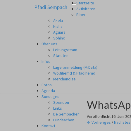
Startseite
Pfadi Sempach
Toggle
Pfadi Sempach
aus Zürich Altstetten
Aktivitäten
navigation
Biber
Akela
Nisha
Aguara
Sphinx
Über Uns
Leitungsteam
Statuten
Infos
Lageranmeldung (MiData)
Wölfihemd & Pfadihemd
Merchandise
Fotos
Agenda
Sonstiges
WhatsApp
Spenden
Links
De Sempacher
Veröffentlicht
16. Juni 20
Fundsachen
← Vorheriges
/
Nächstes
Kontakt