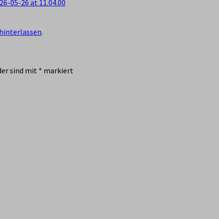
6-05-26 at 11.04.00
hinterlassen
.
der sind mit
*
markiert