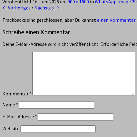
Veröffentlicht
16. Juni 2026
um
900 × 1600
in
WhatsApp Image 202
← Vorheriges
/
Nächstes →
Trackbacks sind geschlossen, aber Du kannst
einen Kommentar 
Schreibe einen Kommentar
Deine E-Mail-Adresse wird nicht veröffentlicht.
Erforderliche Fel
Kommentar
*
Name
*
E-Mail-Adresse
*
Website