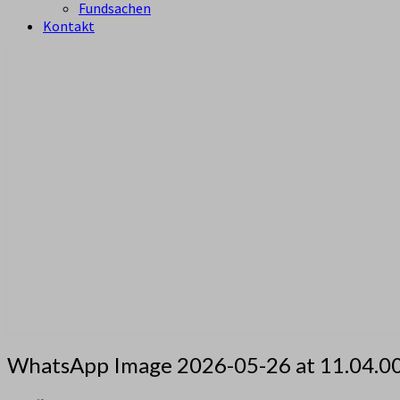
Fundsachen
Kontakt
aus Zürich Altstetten
Pfadi Sempach
WhatsApp Image 2026-05-26 at 11.04.0