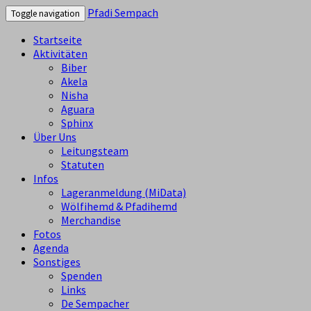
Pfadi Sempach
Toggle navigation
Startseite
Aktivitäten
Biber
Akela
Nisha
Aguara
Sphinx
Über Uns
Leitungsteam
Statuten
Infos
Lageranmeldung (MiData)
Wölfihemd & Pfadihemd
Merchandise
Fotos
Agenda
Sonstiges
Spenden
Links
De Sempacher