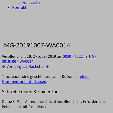
Fundsachen
Kontakt
aus Zürich Altstetten
Pfadi Sempach
IMG-20191007-WA0014
Veröffentlicht
19. Oktober 2019
um
2030 × 1522
in
IMG-
20191007-WA0014
← Vorheriges
/
Nächstes →
Trackbacks sind geschlossen, aber Du kannst
einen
Kommentar hinterlassen
.
Schreibe einen Kommentar
Deine E-Mail-Adresse wird nicht veröffentlicht.
Erforderliche
Felder sind mit
*
markiert