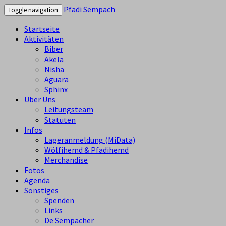
Pfadi Sempach
Toggle navigation
Startseite
Aktivitäten
Biber
Akela
Nisha
Aguara
Sphinx
Über Uns
Leitungsteam
Statuten
Infos
Lageranmeldung (MiData)
Wölfihemd & Pfadihemd
Merchandise
Fotos
Agenda
Sonstiges
Spenden
Links
De Sempacher