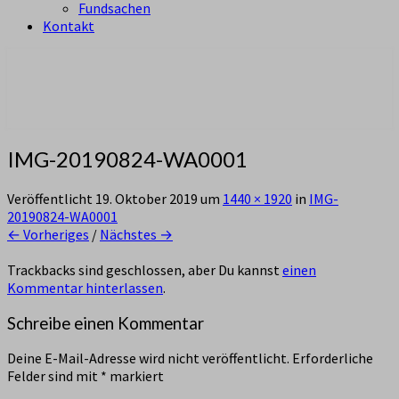
Fundsachen
Kontakt
aus Zürich Altstetten
Pfadi Sempach
IMG-20190824-WA0001
Veröffentlicht
19. Oktober 2019
um
1440 × 1920
in
IMG-
20190824-WA0001
← Vorheriges
/
Nächstes →
Trackbacks sind geschlossen, aber Du kannst
einen
Kommentar hinterlassen
.
Schreibe einen Kommentar
Deine E-Mail-Adresse wird nicht veröffentlicht.
Erforderliche
Felder sind mit
*
markiert