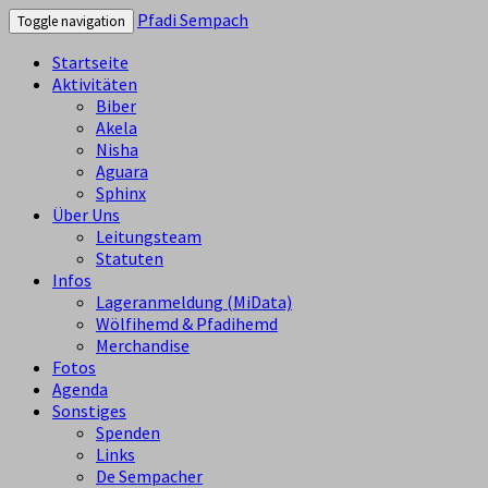
Pfadi Sempach
Toggle navigation
Startseite
Aktivitäten
Biber
Akela
Nisha
Aguara
Sphinx
Über Uns
Leitungsteam
Statuten
Infos
Lageranmeldung (MiData)
Wölfihemd & Pfadihemd
Merchandise
Fotos
Agenda
Sonstiges
Spenden
Links
De Sempacher