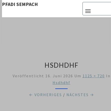
PFADI SEMPACH
Toggle navigat
PFADI
Aus Zürich
Altstetten
SEMPACH
HSDHDHF
Veröffentlicht
16. Juni 2026
Um
1125 × 720
In
Hsdhdhf
← VORHERIGES
/
NÄCHSTES →