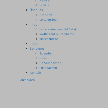
Aguara
Sphinx
Über Uns
Statuten
Leitungsteam
Infos
Lageranmeldung (MiData)
Wölfihemd & Pfadihemd
Merchandise
Fotos
Sonstiges
Spenden
Links
De Sempacher
Fundsachen
Kontakt
Anmelden