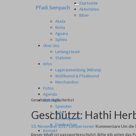
Startseite
Pfadi Sempach
Toggle
Pfadi Sempach
aus Zürich Altstetten
Aktivitäten
navigation
Biber
Akela
Nisha
Aguara
Sphinx
Über Uns
Leitungsteam
Statuten
Infos
Lageranmeldung (MiData)
Wölfihemd & Pfadihemd
Merchandise
Fotos
Agenda
Geschützt: Hathi Herbst
Sonstiges
Spenden
Geschützt: Hathi Her
Links
De Sempacher
Fundsachen
13. November 2017
Leitpersonen
Kommentare
Um die 
Kontakt
Dieser Inhalt ist passwortgeschützt. Bitte gib unten das 