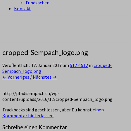
Fundsachen
Kontakt
aus Zürich Altstetten
Pfadi Sempach
cropped-Sempach_logo.png
Veröffentlicht
17. Januar 2017
um
512 × 512
in
cropped-
Sempach_logo.png
← Vorheriges
/
Nächstes →
http://pfadisempach.ch/wp-
content/uploads/2016/12/cropped-Sempach_logo.png
Trackbacks sind geschlossen, aber Du kannst
einen
Kommentar hinterlassen
.
Schreibe einen Kommentar