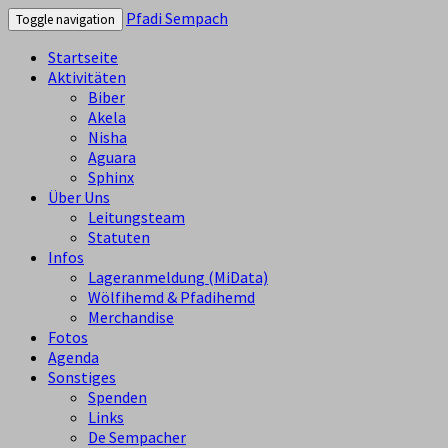
Pfadi Sempach
Toggle navigation
Startseite
Aktivitäten
Biber
Akela
Nisha
Aguara
Sphinx
Über Uns
Leitungsteam
Statuten
Infos
Lageranmeldung (MiData)
Wölfihemd & Pfadihemd
Merchandise
Fotos
Agenda
Sonstiges
Spenden
Links
De Sempacher