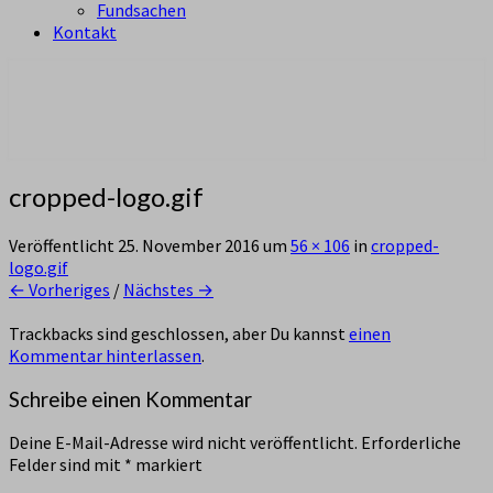
Fundsachen
Kontakt
aus Zürich Altstetten
Pfadi Sempach
cropped-logo.gif
Veröffentlicht
25. November 2016
um
56 × 106
in
cropped-
logo.gif
← Vorheriges
/
Nächstes →
Trackbacks sind geschlossen, aber Du kannst
einen
Kommentar hinterlassen
.
Schreibe einen Kommentar
Deine E-Mail-Adresse wird nicht veröffentlicht.
Erforderliche
Felder sind mit
*
markiert