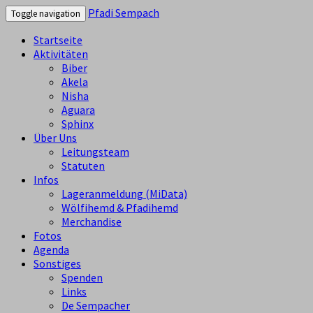
Pfadi Sempach
Toggle navigation
Startseite
Aktivitäten
Biber
Akela
Nisha
Aguara
Sphinx
Über Uns
Leitungsteam
Statuten
Infos
Lageranmeldung (MiData)
Wölfihemd & Pfadihemd
Merchandise
Fotos
Agenda
Sonstiges
Spenden
Links
De Sempacher