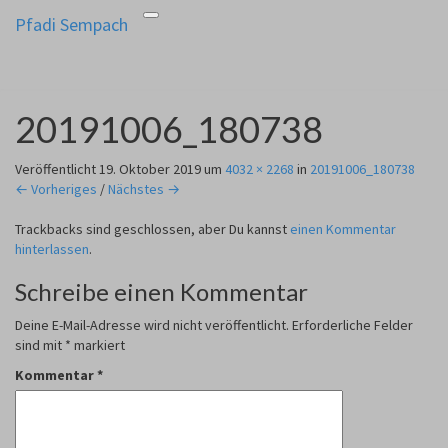
Pfadi Sempach
Toggle
Pfadi Sempach
aus Zürich Altstetten
navigation
20191006_180738
Veröffentlicht
19. Oktober 2019
um
4032 × 2268
in
20191006_180738
← Vorheriges
/
Nächstes →
Trackbacks sind geschlossen, aber Du kannst
einen Kommentar
hinterlassen
.
Schreibe einen Kommentar
Deine E-Mail-Adresse wird nicht veröffentlicht.
Erforderliche Felder
sind mit
*
markiert
Kommentar
*