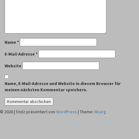
Name
*
E-Mail-Adresse
*
Website
Name, E-Mail-Adresse und Website in diesem Browser für
meinen nächsten Kommentar speichern.
© 2026
|
Stolz präsentiert von
WordPress
|
Theme:
Nisarg